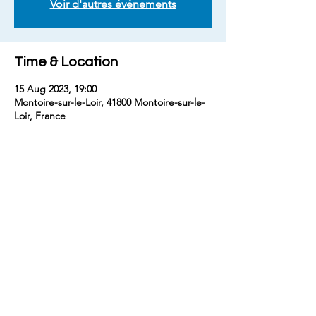
Voir d'autres événements
Time & Location
15 Aug 2023, 19:00
Montoire-sur-le-Loir, 41800 Montoire-sur-le-
Loir, France
Share this event
contact
benjaminm5829@gmail.com
+33 (
0) 7 68 74 67 54