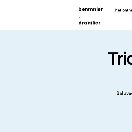
benmnier
het onth
.
draailier
Tri
Bal ave