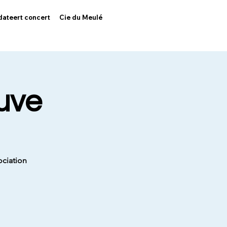
dateert concert
Cie du Meulé
euve
ociation