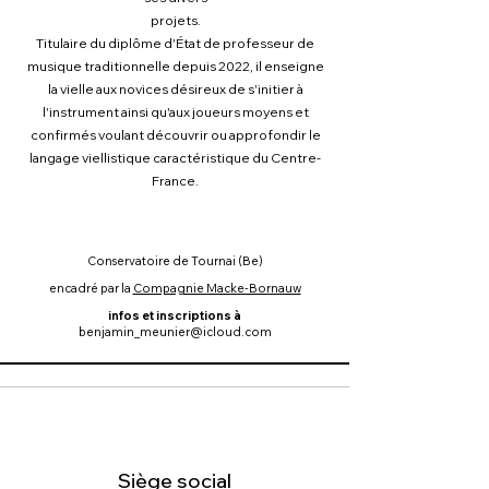
projets.
Titulaire du diplôme d'État de professeur de
musique traditionnelle depuis 2022, il enseigne
la vielle aux novices désireux de s'initier à
l'instrument ainsi qu'aux joueurs moyens et
confirmés voulant découvrir ou approfondir le
langage viellistique caractéristique du Centre-
France.
Conservatoire de Tournai (Be)
encadré par la
Compagnie Macke-Bornauw
infos et inscriptions à
benjamin_meunier@icloud.com
Siège social