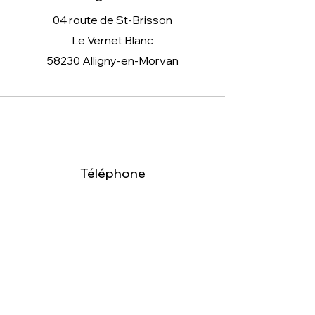
04 route de St-Brisson
Le Vernet Blanc
58230 Alligny-en-Morvan
Téléphone
07 68 74 67 54
E-mail