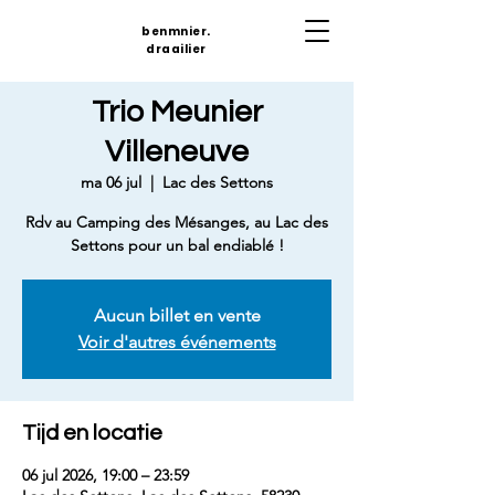
benmnier.
draailier
Trio Meunier
Villeneuve
ma 06 jul
  |  
Lac des Settons
Rdv au Camping des Mésanges, au Lac des
Settons pour un bal endiablé !
Aucun billet en vente
Voir d'autres événements
Tijd en locatie
06 jul 2026, 19:00 – 23:59