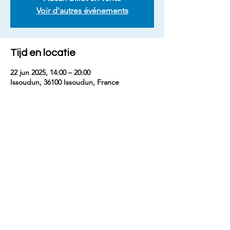
Voir d'autres événements
Tijd en locatie
22 jun 2025, 14:00 – 20:00
Issoudun, 36100 Issoudun, France
Deel dit evenement
contact
benjaminm5829@gmail.com
+33 (
0) 7 68 74 67 54