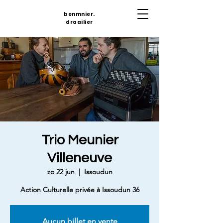
benmnier.
draailier
Trio Meunier
Villeneuve
zo 22 jun
  |  
Issoudun
Action Culturelle privée à Issoudun 36
Aucun billet en vente