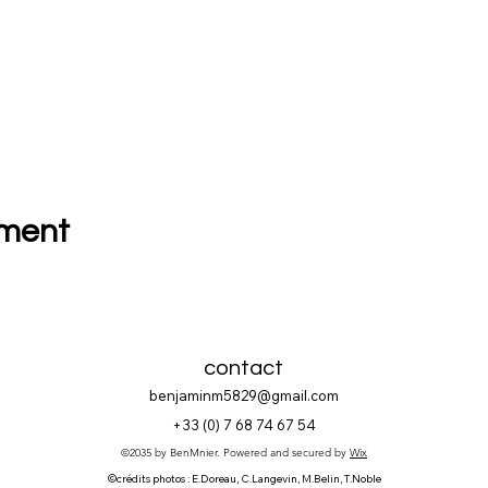
ement
contact
benjaminm5829@gmail.com
+33 (
0) 7 68 74 67 54
©2035 by BenMnier. Powered and secured by
Wix
©crédits photos : E.Doreau, C.Langevin, M.Belin, T.Noble