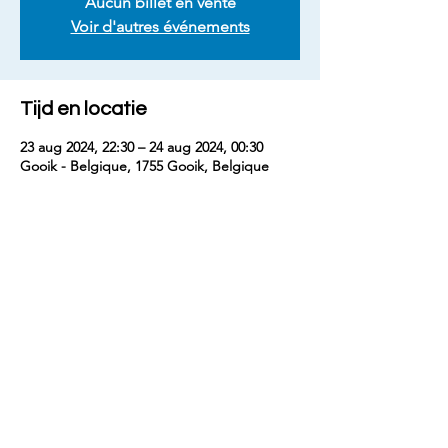
Aucun billet en vente
Voir d'autres événements
Tijd en locatie
23 aug 2024, 22:30 – 24 aug 2024, 00:30
Gooik - Belgique, 1755 Gooik, Belgique
Deel dit evenement
contact
benjaminm5829@gmail.com
+33 (
0) 7 68 74 67 54