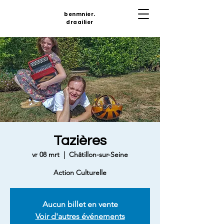
benmnier.
draailier
Tazières
vr 08 mrt
  |  
Châtillon-sur-Seine
Action Culturelle
Aucun billet en vente
Voir d'autres événements