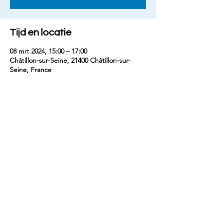
Tijd en locatie
08 mrt 2024, 15:00 – 17:00
Châtillon-sur-Seine, 21400 Châtillon-sur-
Seine, France
Deel dit evenement
contact
benjaminm5829@gmail.com
+33 (
0) 7 68 74 67 54
©crédits photos : E.Doreau, C.Langevin,