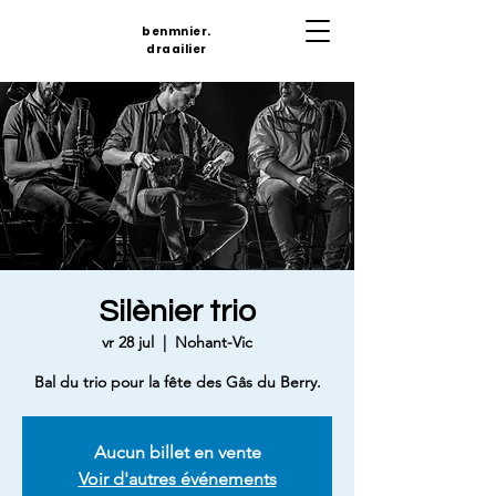
benmnier.
draailier
Silènier trio
vr 28 jul
  |  
Nohant-Vic
Bal du trio pour la fête des Gâs du Berry.
Aucun billet en vente
Voir d'autres événements