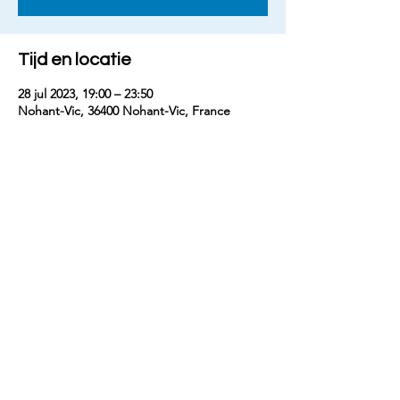
Tijd en locatie
28 jul 2023, 19:00 – 23:50
Nohant-Vic, 36400 Nohant-Vic, France
Deel dit evenement
contact
benjaminm5829@gmail.com
+33 (
0) 7 68 74 67 54
©crédits photos : E.Doreau, C.Langevin,
M.Belin, T.Noble