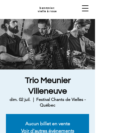
benmnier.
vielle à roue
Trio Meunier
Villeneuve
dim. 02 juil.
  |  
Festival Chants de Vielles -
Québec
Aucun billet en vente
Voir d'autres événements