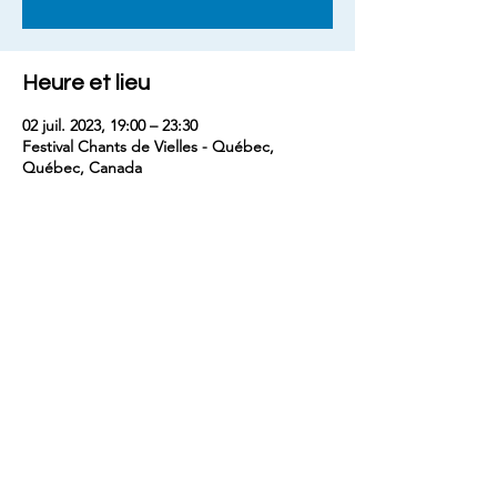
Heure et lieu
02 juil. 2023, 19:00 – 23:30
Festival Chants de Vielles - Québec,
Québec, Canada
Partager cet événement
contact
benjaminm5829@gmail.com
+33 (
0) 7 68 74 67 54