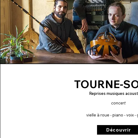
TOURNE-S
Reprises musiques acoust
concert
vielle à roue - piano - voix -
Découvrir