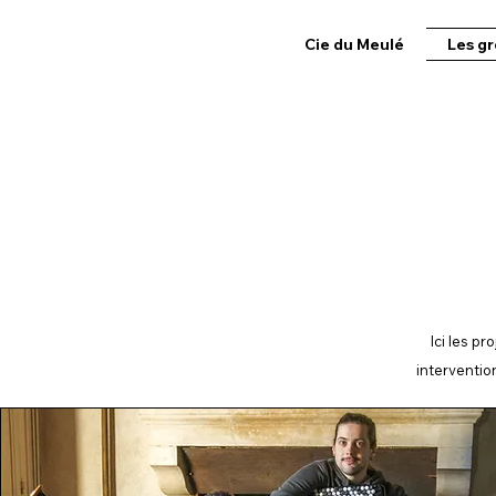
Cie du Meulé
Les gr
Ici les p
intervention