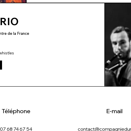
TRIO
ntre de la France
whistles
Téléphone
E-mail
07 68 74 67 54
contact@compagniedu