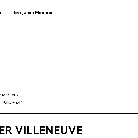
r
Benjamin Meunier
uelle, aux
 folk- trad )
ER VILLENEUVE