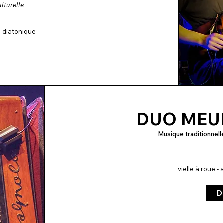
ulturelle
n diatonique
DUO MEU
Musique traditionnell
vielle à roue 
D