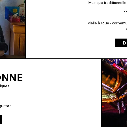
Musique traditionnelle
co
vielle à roue - corne
D
ONNE
iques
 guitare