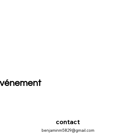
événement
contact
benjaminm5829@gmail.com