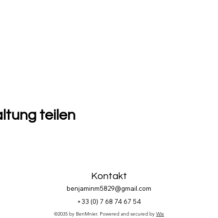
ltung teilen
Kontakt
benjaminm5829@gmail.com
+33 (
0) 7 68 74 67 54
©2035 by BenMnier. Powered and secured by
Wix