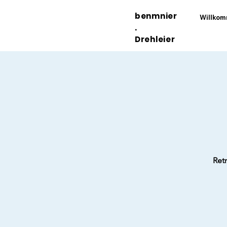
benmnier
Willko
.
Drehleier
Ret