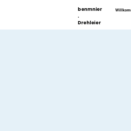
benmnier
Willko
.
Drehleier