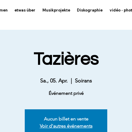
mmen
etwas über
Musikprojekte
Diskographie
vidéo - pho
Tazières
Sa., 05. Apr.
  |  
Soirans
Événement privé
Aucun billet en vente
Voir d'autres événements