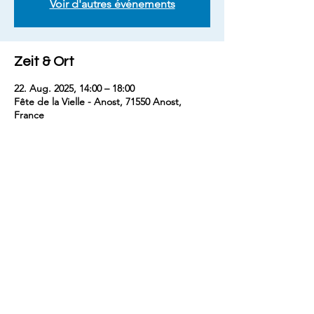
Voir d'autres événements
Zeit & Ort
22. Aug. 2025, 14:00 – 18:00
Fête de la Vielle - Anost, 71550 Anost,
France
Diese Veranstaltung teilen
Kontakt
benjaminm5829@gmail.com
+33 (
0) 7 68 74 67 54