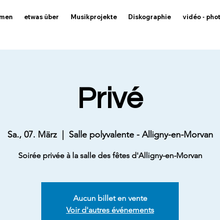
mmen
etwas über
Musikprojekte
Diskographie
vidéo - pho
Privé
Sa., 07. März
  |  
Salle polyvalente - Alligny-en-Morvan
Soirée privée à la salle des fêtes d'Alligny-en-Morvan
Aucun billet en vente
Voir d'autres événements