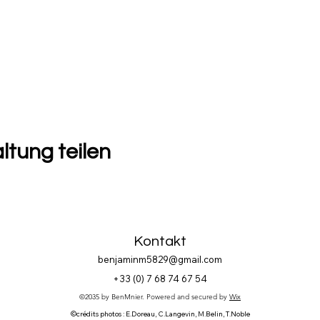
ltung teilen
Kontakt
benjaminm5829@gmail.com
+33 (
0) 7 68 74 67 54
©2035 by BenMnier. Powered and secured by
Wix
©crédits photos : E.Doreau, C.Langevin, M.Belin, T.Noble