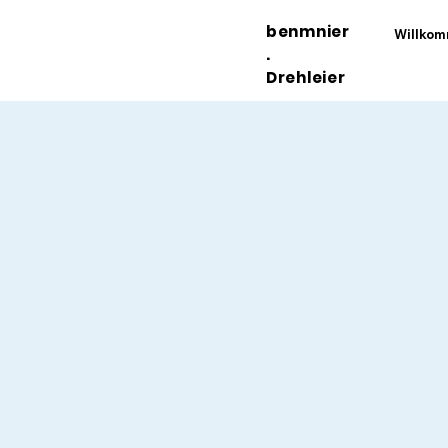
benmnier
Willko
.
Drehleier