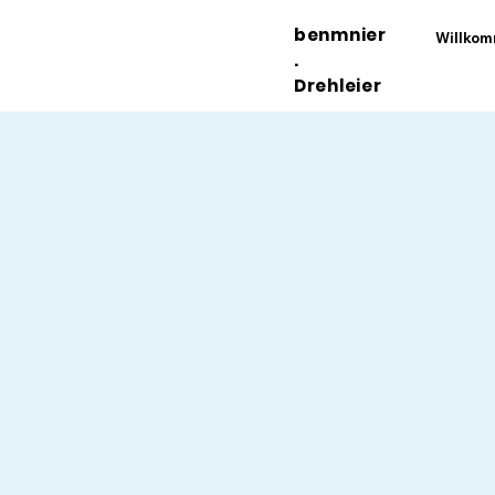
benmnier
Willko
.
Drehleier