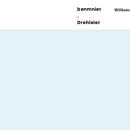
benmnier
Willko
.
Drehleier